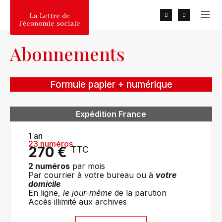
RECHERCHER
Abonnements
Recherche populaires :
2026, 2025, 2027, MGEN, UN
DÉPART, Baduel
Formule papier + numérique
Expédition France
1 an
23 numéros
270 €
TTC
2 numéros
par mois
Par courrier à votre bureau ou à
votre
domicile
En ligne,
le jour-même
de la parution
Accès illimité aux archives​