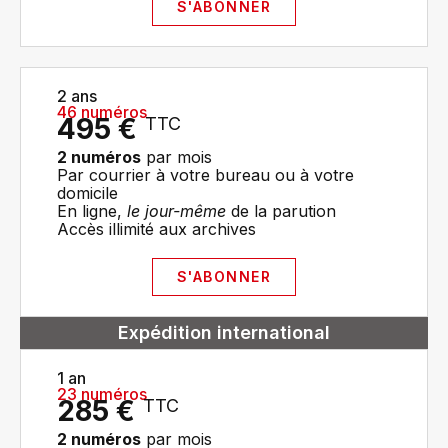
S'ABONNER
2 ans
46 numéros
495 €
TTC
2 numéros
par mois
Par courrier à votre bureau ou à votre
domicile
En ligne,
le jour-même
de la parution
Accès illimité aux archives
S'ABONNER
Expédition international
1 an
23 numéros
285 €
TTC
2 numéros
par mois