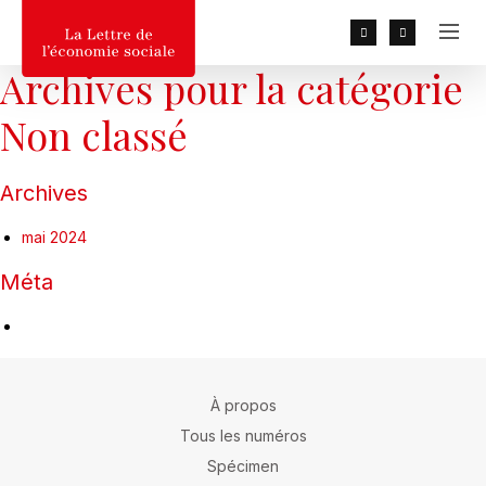
Archives pour la catégorie
RECHERCHER
Non classé
Recherche populaires :
2026, 2025, 2027, MGEN, UN
DÉPART, Baduel
Archives
mai 2024
Méta
À propos
Tous les numéros
Spécimen